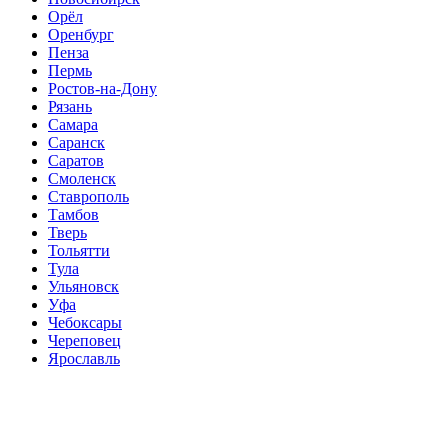
Орёл
Оренбург
Пенза
Пермь
Ростов-на-Дону
Рязань
Самара
Саранск
Саратов
Смоленск
Ставрополь
Тамбов
Тверь
Тольятти
Тула
Ульяновск
Уфа
Чебоксары
Череповец
Ярославль