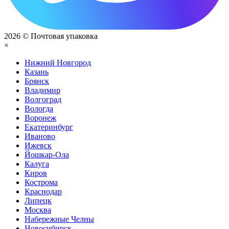
2026 © Почтовая упаковка
×
Нижний Нoвгород
Казань
Брянск
Владимир
Волгоград
Вологда
Воронеж
Екатеринбург
Иваново
Ижевск
Йошкар-Ола
Калуга
Киров
Кострома
Краснодар
Липецк
Москва
Набережные Челны
Новосибирск