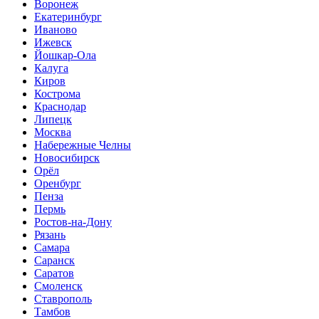
Воронеж
Екатеринбург
Иваново
Ижевск
Йошкар-Ола
Калуга
Киров
Кострома
Краснодар
Липецк
Москва
Набережные Челны
Новосибирск
Орёл
Оренбург
Пенза
Пермь
Ростов-на-Дону
Рязань
Самара
Саранск
Саратов
Смоленск
Ставрополь
Тамбов