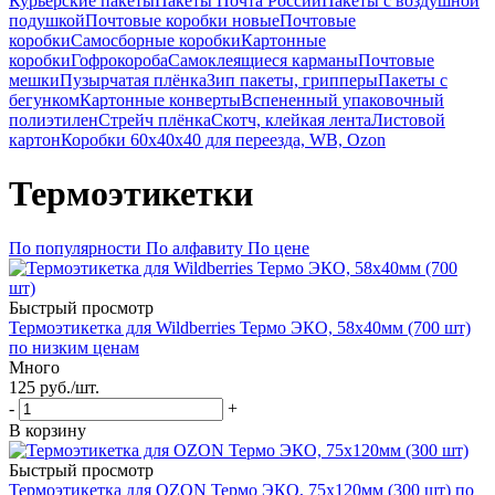
Курьерские пакеты
Пакеты Почта России
Пакеты с воздушной
подушкой
Почтовые коробки новые
Почтовые
коробки
Самосборные коробки
Картонные
коробки
Гофрокороба
Самоклеящиеся карманы
Почтовые
мешки
Пузырчатая плёнка
Зип пакеты, грипперы
Пакеты с
бегунком
Картонные конверты
Вспененный упаковочный
полиэтилен
Стрейч плёнка
Скотч, клейкая лента
Листовой
картон
Коробки 60х40х40 для переезда, WB, Ozon
Термоэтикетки
По популярности
По алфавиту
По цене
Быстрый просмотр
Термоэтикетка для Wildberries Термо ЭКО, 58x40мм (700 шт)
по низким ценам
Много
125
руб.
/шт.
-
+
В корзину
Быстрый просмотр
Термоэтикетка для OZON Термо ЭКО, 75x120мм (300 шт) по