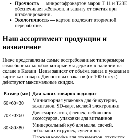
Прочность
— микрогофрокартон марок Т-11 и Т23Е
обеспечивает жёсткость и защиту от сжатия при
штабелировании.
Экологичность
— картон подлежит вторичной
переработке.
Наш ассортимент продукции и
назначение
Ниже представлены самые востребованные типоразмеры
самосборных коробок которые мы держим в наличии на
складе в Казани. Цены зависят от объёма заказа и указаны в
карточках товара. Для оптовых заказов (от 1000 штук)
действуют максимальные скидки.
Размер (мм)
Для каких товаров подходит
Миниатюрная упаковка для бижутерии,
60×60×30
зажигалок, SD-карт, мелкой электроники
Для смарт-часов, флешек, небольших
70×70×60
аксессуаров, упаковки для витаминов
Универсальный куб для мыла, свечей,
80×80×80
небольших игрушек, сувениров
Плоская коробка для документов, открыток,