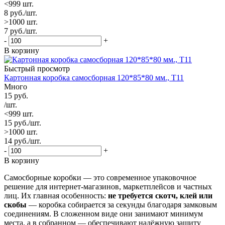
<999 шт.
8
руб.
/шт.
>1000 шт.
7
руб.
/шт.
-
+
В корзину
Быстрый просмотр
Картонная коробка самосборная 120*85*80 мм., Т11
Много
15
руб.
/шт.
<999 шт.
15
руб.
/шт.
>1000 шт.
14
руб.
/шт.
-
+
В корзину
Самосборные коробки — это современное упаковочное
решение для интернет-магазинов, маркетплейсов и частных
лиц. Их главная особенность:
не требуется скотч, клей или
скобы
— коробка собирается за секунды благодаря замковым
соединениям. В сложенном виде они занимают минимум
места, а в собранном — обеспечивают надёжную защиту