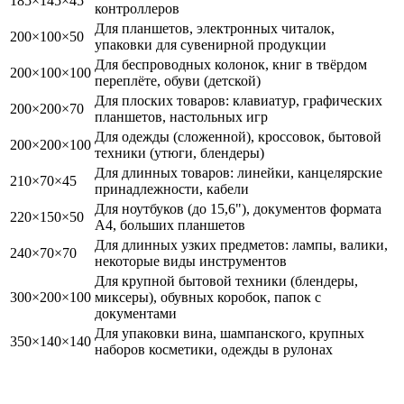
185×145×45
контроллеров
Для планшетов, электронных читалок,
200×100×50
упаковки для сувенирной продукции
Для беспроводных колонок, книг в твёрдом
200×100×100
переплёте, обуви (детской)
Для плоских товаров: клавиатур, графических
200×200×70
планшетов, настольных игр
Для одежды (сложенной), кроссовок, бытовой
200×200×100
техники (утюги, блендеры)
Для длинных товаров: линейки, канцелярские
210×70×45
принадлежности, кабели
Для ноутбуков (до 15,6"), документов формата
220×150×50
А4, больших планшетов
Для длинных узких предметов: лампы, валики,
240×70×70
некоторые виды инструментов
Для крупной бытовой техники (блендеры,
300×200×100
миксеры), обувных коробок, папок с
документами
Для упаковки вина, шампанского, крупных
350×140×140
наборов косметики, одежды в рулонах