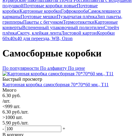
Курьерские пакеты
Пакеты Почта России
Пакеты с воздушной
подушкой
Почтовые коробки новые
Почтовые
коробки
Картонные коробки
Гофрокороба
Самоклеящиеся
карманы
Почтовые мешки
Пузырчатая плёнка
Зип пакеты,
грипперы
Пакеты с бегунком
Термоэтикетки
Картонные
конверты
Вспененный упаковочный полиэтилен
Стрейч
плёнка
Скотч, клейкая лента
Листовой картон
Коробки
60х40х40 для переезда, WB, Ozon
Самосборные коробки
По популярности
По алфавиту
По цене
Быстрый просмотр
Картонная коробка самосборная 70*70*60 мм., Т11
Много
6.30
руб.
/шт.
<999 шт.
6.30
руб.
/шт.
>1000 шт.
5.90
руб.
/шт.
-
+
В корзину