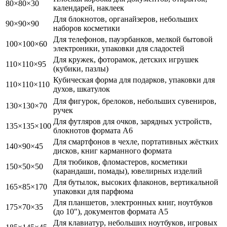
80×80×30
календарей, наклеек
Для блокнотов, органайзеров, небольших
90×90×90
наборов косметики
Для телефонов, пауэрбанков, мелкой бытовой
100×100×60
электроники, упаковки для сладостей
Для кружек, фоторамок, детских игрушек
110×110×95
(кубики, пазлы)
Кубическая форма для подарков, упаковки для
110×110×110
духов, шкатулок
Для фигурок, брелоков, небольших сувениров,
130×130×70
ручек
Для футляров для очков, зарядных устройств,
135×135×100
блокнотов формата А6
Для смартфонов в чехле, портативных жёстких
140×90×45
дисков, книг карманного формата
Для тюбиков, фломастеров, косметики
150×50×50
(карандаши, помады), ювелирных изделий
Для бутылок, высоких флаконов, вертикальной
165×85×170
упаковки для парфюма
Для планшетов, электронных книг, ноутбуков
175×70×35
(до 10"), документов формата А5
Для клавиатур, небольших ноутбуков, игровых