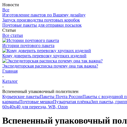
Новости
Все
Изготовление пакетов по Вашему дизайну
Запуск производства почтовых коробок
Почтовые пакеты для отправки посылок
Статьи
Все статьи
Истории почтового пакета
Кому доверить перевозку хрупких изделий
Экспедиторская расписка почему она так важна?
Главная
-
Каталог
-
Вспененный упаковочный полиэтилен
Курьерские пакеты
Пакеты Почта России
Пакеты с воздушной 
карманы
Почтовые мешки
Пузырчатая плёнка
Зип пакеты, грип
60х40х40 для переезда, WB, Ozon
Вспененный упаковочный пол