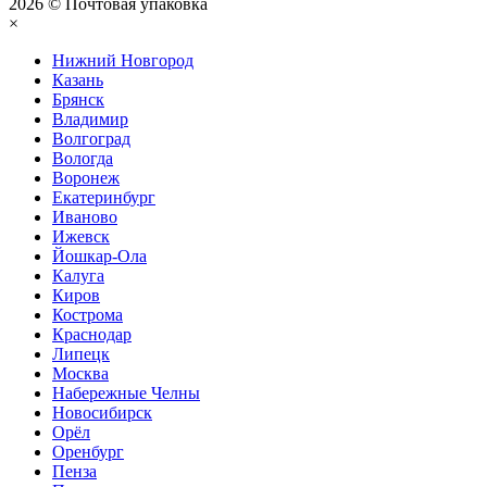
2026 © Почтовая упаковка
×
Нижний Нoвгород
Казань
Брянск
Владимир
Волгоград
Вологда
Воронеж
Екатеринбург
Иваново
Ижевск
Йошкар-Ола
Калуга
Киров
Кострома
Краснодар
Липецк
Москва
Набережные Челны
Новосибирск
Орёл
Оренбург
Пенза