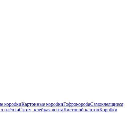
е коробки
Картонные коробки
Гофрокороба
Самоклеящиеся
ч плёнка
Скотч, клейкая лента
Листовой картон
Коробки