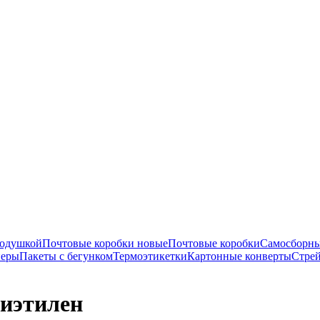
подушкой
Почтовые коробки новые
Почтовые коробки
Самосборны
перы
Пакеты с бегунком
Термоэтикетки
Картонные конверты
Стрей
иэтилен