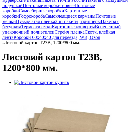
Курьерские пакеты
Пакеты Почта России
Пакеты с воздушной
подушкой
Почтовые коробки новые
Почтовые
коробки
Самосборные коробки
Картонные
коробки
Гофрокороба
Самоклеящиеся карманы
Почтовые
мешки
Пузырчатая плёнка
Зип пакеты, грипперы
Пакеты с
бегунком
Термоэтикетки
Картонные конверты
Вспененный
упаковочный полиэтилен
Стрейч плёнка
Скотч, клейкая
лента
Коробки 60х40х40 для переезда, WB, Ozon
-
Листовой картон Т23В, 1200*800 мм.
Листовой картон Т23В,
1200*800 мм.