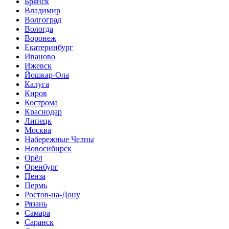
Брянск
Владимир
Волгоград
Вологда
Воронеж
Екатеринбург
Иваново
Ижевск
Йошкар-Ола
Калуга
Киров
Кострома
Краснодар
Липецк
Москва
Набережные Челны
Новосибирск
Орёл
Оренбург
Пенза
Пермь
Ростов-на-Дону
Рязань
Самара
Саранск