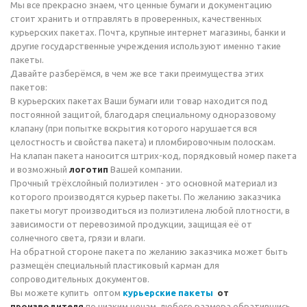
Мы все прекрасно знаем, что ценные бумаги и документацию
стоит хранить и отправлять в проверенных, качественных
курьерских пакетах. Почта, крупные интернет магазины, банки и
другие государственные учреждения используют именно такие
пакеты.
Давайте разберёмся, в чем же все таки преимущества этих
пакетов:
В курьерских пакетах Ваши бумаги или товар находится под
постоянной защитой, благодаря специальному одноразовому
клапану (при попытке вскрытия которого нарушается вся
целостность и свойства пакета) и пломбировочным полоскам.
На клапан пакета наносится штрих-код, порядковый номер пакета
и возможный
логотип
Вашей компании.
Прочный трёхслойный полиэтилен - это основной материал из
которого производятся курьер пакеты. По желанию заказчика
пакеты могут производиться из полиэтилена любой плотности, в
зависимости от перевозимой продукции, защищая её от
солнечного света, грязи и влаги.
На обратной стороне пакета по желанию заказчика может быть
размещён специальный пластиковый карман для
сопроводительных документов.
Вы можете купить оптом
курьерские пакеты
от
производителя
по низким ценам, любого размера обратившись